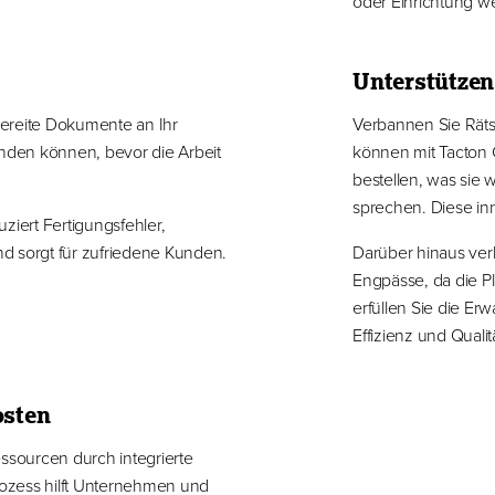
oder Einrichtung wei
Unterstützen
sbereite Dokumente an Ihr
Verbannen Sie Räts
inden können, bevor die Arbeit
können mit Tacton
bestellen, was sie 
sprechen. Diese inn
ziert Fertigungsfehler,
und sorgt für zufriedene Kunden.
Darüber hinaus ver
Engpässe, da die P
erfüllen Sie die E
Effizienz und Qualitä
osten
sourcen durch integrierte
Prozess hilft Unternehmen und