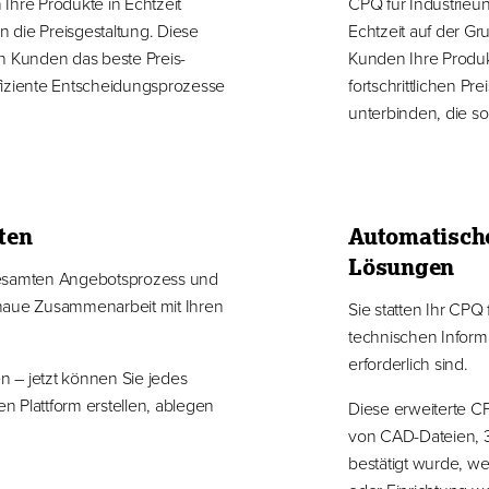
Ihre Produkte in Echtzeit
CPQ für Industrieu
n die Preisgestaltung. Diese
Echtzeit auf der G
n Kunden das beste Preis-
Kunden Ihre Produk
effiziente Entscheidungsprozesse
fortschrittlichen 
unterbinden, die s
ten
Automatische
Lösungen
gesamten Angebotsprozess und
enaue Zusammenarbeit mit Ihren
Sie statten Ihr CPQ
technischen Inform
erforderlich sind.
 – jetzt können Sie jedes
en Plattform erstellen, ablegen
Diese erweiterte CP
von CAD-Dateien, 3
bestätigt wurde, w