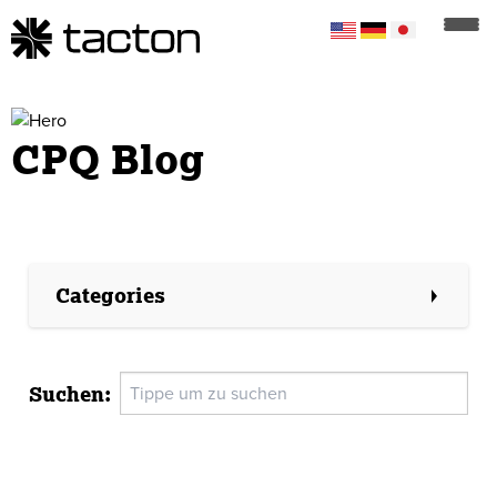
CPQ Blog
Categories
Visual Configuration
Sustainability
Sales
Omnichannel Sales
Suchen
:
Heavy Vehicles
Fluid Control Solutions
Digital Transformation
CPQ Readiness
CPQ Integrations
CPQ